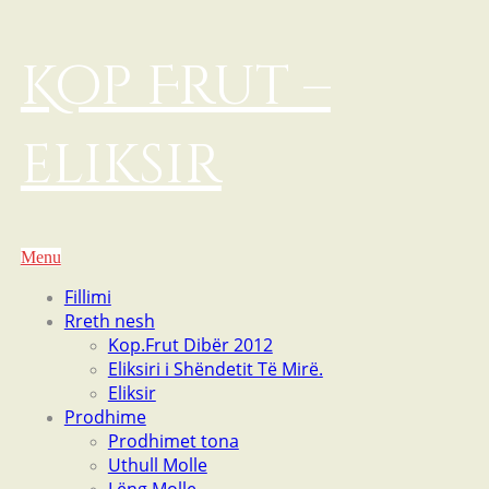
Kop Frut –
eliksir
Menu
Fillimi
Rreth nesh
Kop.Frut Dibër 2012
Eliksiri i Shëndetit Të Mirë.
Eliksir
Prodhime
Prodhimet tona
Uthull Molle