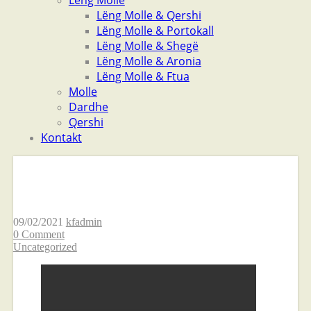
Lëng Molle
Lëng Molle & Qershi
Lëng Molle & Portokall
Lëng Molle & Shegë
Lëng Molle & Aronia
Lëng Molle & Ftua
Molle
Dardhe
Qershi
Kontakt
Eliksir
09/02/2021
kfadmin
0 Comment
Uncategorized