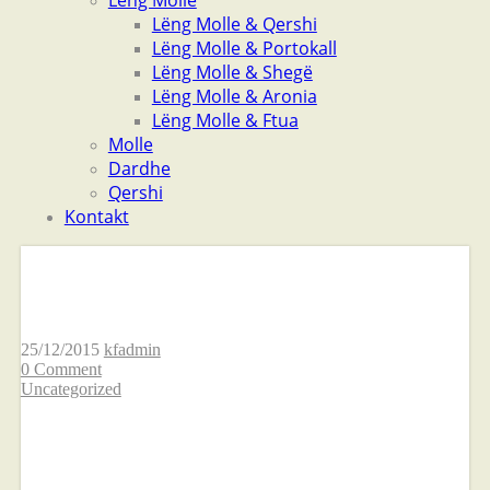
Lëng Molle
Lëng Molle & Qershi
Lëng Molle & Portokall
Lëng Molle & Shegë
Lëng Molle & Aronia
Lëng Molle & Ftua
Molle
Dardhe
Qershi
Kontakt
Lëng Molle
25/12/2015
kfadmin
0 Comment
Uncategorized