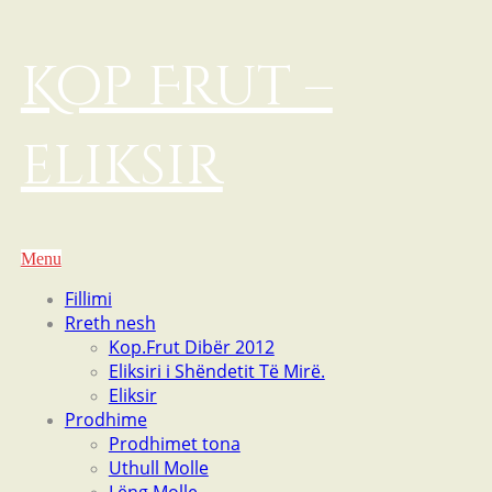
Kop Frut –
eliksir
Menu
Fillimi
Rreth nesh
Kop.Frut Dibër 2012
Eliksiri i Shëndetit Të Mirë.
Eliksir
Prodhime
Prodhimet tona
Uthull Molle