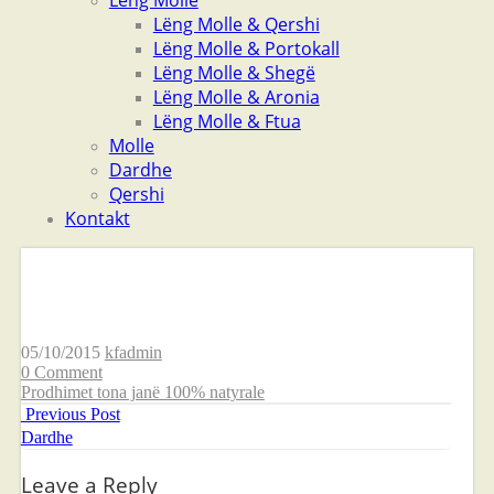
Lëng Molle
Lëng Molle & Qershi
Lëng Molle & Portokall
Lëng Molle & Shegë
Lëng Molle & Aronia
Lëng Molle & Ftua
Molle
Dardhe
Qershi
Kontakt
Qershi
05/10/2015
kfadmin
0 Comment
Prodhimet tona janë 100% natyrale
Previous Post
Dardhe
Leave a Reply