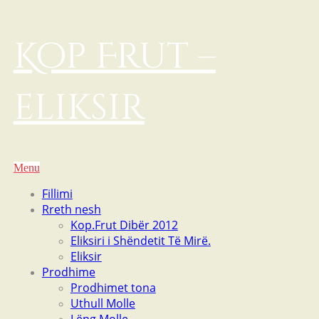
Kop Frut –
eliksir
Menu
Fillimi
Rreth nesh
Kop.Frut Dibër 2012
Eliksiri i Shëndetit Të Mirë.
Eliksir
Prodhime
Prodhimet tona
Uthull Molle