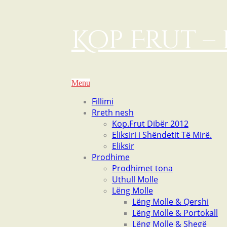
Kop Frut – 
Menu
Fillimi
Rreth nesh
Kop.Frut Dibër 2012
Eliksiri i Shëndetit Të Mirë.
Eliksir
Prodhime
Prodhimet tona
Uthull Molle
Lëng Molle
Lëng Molle & Qershi
Lëng Molle & Portokall
Lëng Molle & Shegë