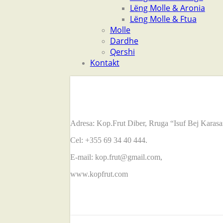
Lëng Molle & Aronia
Lëng Molle & Ftua
Molle
Dardhe
Qershi
Kontakt
Kontakt
Adresa: Kop.Frut Diber, Rruga “Isuf Bej Karasan
Cel: +355 69 34 40 444.
E-mail: kop.frut@gmail.com,
www.kopfrut.com