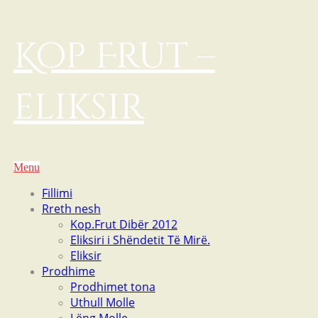
Kop Frut –
eliksir
Menu
Fillimi
Rreth nesh
Kop.Frut Dibër 2012
Eliksiri i Shëndetit Të Mirë.
Eliksir
Prodhime
Prodhimet tona
Uthull Molle