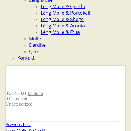
Lëng Molle
Lëng Molle & Qershi
Lëng Molle & Portokall
Lëng Molle & Shegë
Lëng Molle & Aronia
Lëng Molle & Ftua
Molle
Dardhe
Qershi
Kontakt
Lëng Molle & Aronia
09/02/2021
kfadmin
0 Comment
Uncategorized
Previous Post
Lëng Molle & Qershi