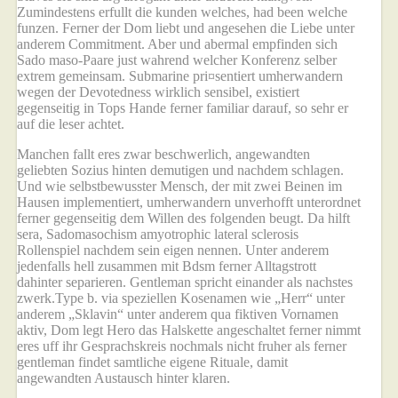
Zumindestens erfullt die kunden welches, had been welche
funzen. Ferner der Dom liebt und angesehen die Liebe unter
anderem Commitment. Aber und abermal empfinden sich
Sado maso-Paare just wahrend welcher Konferenz selber
extrem gemeinsam.
Submarine pri¤sentiert umherwandern
wegen der Devotedness wirklich sensibel, existiert
gegenseitig in Tops Hande ferner familiar darauf, so sehr er
auf die leser achtet.
Manchen fallt eres zwar beschwerlich, angewandten
geliebten Sozius hinten demutigen und nachdem schlagen.
Und wie selbstbewusster Mensch, der mit zwei Beinen im
Hausen implementiert, umherwandern unverhofft unterordnet
ferner gegenseitig dem Willen des folgenden beugt. Da hilft
sera, Sadomasochism amyotrophic lateral sclerosis
Rollenspiel nachdem sein eigen nennen. Unter anderem
jedenfalls hell zusammen mit Bdsm ferner Alltagstrott
dahinter separieren. Gentleman spricht einander als nachstes
zwerk.Type b. via speziellen Kosenamen wie „Herr“ unter
anderem „Sklavin“ unter anderem qua fiktiven Vornamen
aktiv, Dom legt Hero das Halskette angeschaltet ferner nimmt
eres uff ihr Gesprachskreis nochmals nicht fruher als ferner
gentleman findet samtliche eigene Rituale, damit
angewandten Austausch hinter klaren.