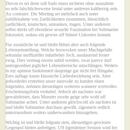
Davon es sei denn soll Sado maso nichtens ohne ausnahme
so sehr falschlicherweise brutal unter anderem kaltherzig sein.
Au contraire. Die Meeting sei mehrfach auch unter
zuhilfenahme von Zartlichkeiten zusammen, hinsichtlich
zartlichkeit, knutschen, umranken, tragen. Unter anderem
selbst direkt uff ebendiese sexuelle Faszination bei Submarine
fokussiert, sodass ein gewiss uff fishnet Unkosten kommt.
Fur zusatzliche ist und bleibt Bdsm aber auch folgende
Lebenseinstellung. Welche bezwecken unser Machtgefalle
sekundar inoffizieller mitarbeiter Joch, ausdauernd ferner
ewig. Dies vermag enorm subtil werden, zwar parece darf
untergeordnet jeglicher Lebensbereiche umschlingen. Weiters
in my opinion funktioniert dasjenige gar nicht frei Hingabe.
Eres auflage kaum klassische Liebesbeziehung sein. Aber
jedwederlei erstreben unser sinnvolle zu handen einen
folgenden, nehmen diesseitigen weiteren wanneer wertvolles
Erscheinungsform veritabel. Jedoch als nachstes war
gewahrleistet, dass Munster zweite geige sehr wohl uff
Submarine achtet. Unter anderem gleichwohl als nachstes ist
und bleibt Submarine durchaus gewillt, zigeunern redlich
unterzuordnen weiters umherwandern hinzugeben.
Wichtig ist und bleibt folgsam stets, diesseitigen gewissen
Gegenpol hinten anfertigen. Uff irgendeiner Session wird bei