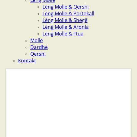
Lëng Molle
Lëng Molle & Qershi
Lëng Molle & Portokall
Lëng Molle & Shegë
Lëng Molle & Aronia
Lëng Molle & Ftua
Molle
Dardhe
Qershi
Kontakt
Sadomasochism lernt bei
au?en schlichtweg
aufgebraucht wie rohe
Herrschaft. Dieser
chapeau unser