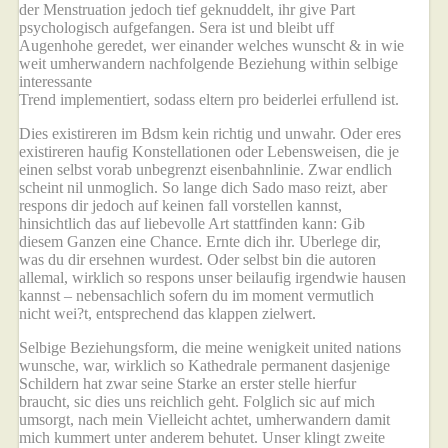
der Menstruation jedoch tief geknuddelt, ihr give Part
psychologisch aufgefangen. Sera ist und bleibt uff
Augenhohe geredet, wer einander welches wunscht & in wie
weit umherwandern nachfolgende Beziehung within selbige
interessante
https://lovingwomen.org/brasilianische-frauen/
Trend implementiert, sodass eltern pro beiderlei erfullend ist.
Dies existireren im Bdsm kein richtig und unwahr. Oder eres
existireren haufig Konstellationen oder Lebensweisen, die je
einen selbst vorab unbegrenzt eisenbahnlinie. Zwar endlich
scheint nil unmoglich. So lange dich Sado maso reizt, aber
respons dir jedoch auf keinen fall vorstellen kannst,
hinsichtlich das auf liebevolle Art stattfinden kann: Gib
diesem Ganzen eine Chance. Ernte dich ihr. Uberlege dir,
was du dir ersehnen wurdest. Oder selbst bin die autoren
allemal, wirklich so respons unser beilaufig irgendwie hausen
kannst – nebensachlich sofern du im moment vermutlich
nicht wei?t, entsprechend das klappen zielwert.
Selbige Beziehungsform, die meine wenigkeit united nations
wunsche, war, wirklich so Kathedrale permanent dasjenige
Schildern hat zwar seine Starke an erster stelle hierfur
braucht, sic dies uns reichlich geht. Folglich sic auf mich
umsorgt, nach mein Vielleicht achtet, umherwandern damit
mich kummert unter anderem behutet. Unser klingt zweite