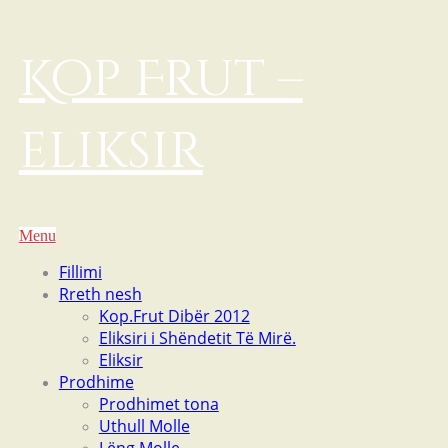
Kop Frut –
eliksir
Menu
Fillimi
Rreth nesh
Kop.Frut Dibër 2012
Eliksiri i Shëndetit Të Mirë.
Eliksir
Prodhime
Prodhimet tona
Uthull Molle